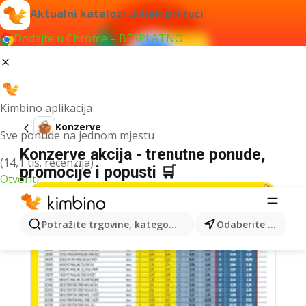
Aktualni katalozi uvijek pri ruci
Dodajte u Chrome – BESPLATNO
Kimbino aplikacija
Konzerve
Sve ponude na jednom mjestu
Konzerve akcija - trenutne ponude,
(14,1 tis. recenzija)
promocije i popusti 🛒
Otvoriti
Potražite trgovine, kategorije, proizvode...
Odaberite grad