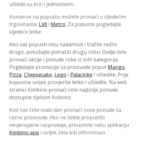
ušteda su brzi i jednostavni.
Konzerve na popustu možete pronaći u sljedećim
trgovinama:
Lidl
i
Metro
. Za popuste pogledajte
sljedeće letke:
Ako vas popusti nisu nadahnuli i tražite nešto
drugo, pokušajte potražiti drugu robu. Ovdje ćete
pronaći akcije i ponude robe iz svih kategorija.
Pogledajte promocije za proizvode poput
Mango
,
Pizza
,
Cheesecake
,
Lego
i
Palacinke
i uštedite. Prije
kupovine uvijek provjerite letke i uštedite. Na web
stranici Kimbino pronaći ćete najbolje ponude
dostupne tijekom Kolovoz.
Kod nas ćete svaki dan pronaći nove ponude za
razne proizvode. Ako ne želite propustiti
nevjerojatne rasprodaje, preuzmite našu aplikaciju
Kimbino app
i uvijek ćete biti informirani.