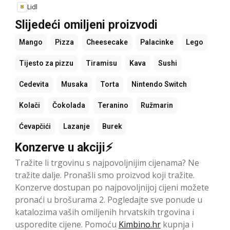
Lidl
Slijedeći omiljeni proizvodi
Mango
Pizza
Cheesecake
Palacinke
Lego
Tijesto za pizzu
Tiramisu
Kava
Sushi
Cedevita
Musaka
Torta
Nintendo Switch
Kolači
Čokolada
Teranino
Ružmarin
Ćevapčići
Lazanje
Burek
Konzerve u akciji⚡
Tražite li trgovinu s najpovoljnijim cijenama? Ne
tražite dalje. Pronašli smo proizvod koji tražite.
Konzerve dostupan po najpovoljnijoj cijeni možete
pronaći u brošurama 2. Pogledajte sve ponude u
katalozima vaših omiljenih hrvatskih trgovina i
usporedite cijene. Pomoću
Kimbino.hr
kupnja i