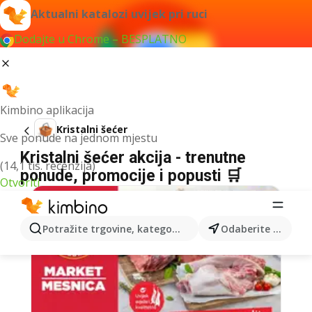
Aktualni katalozi uvijek pri ruci
Dodajte u Chrome – BESPLATNO
Kimbino aplikacija
Kristalni šećer
Sve ponude na jednom mjestu
Kristalni šećer akcija - trenutne
(14,1 tis. recenzija)
ponude, promocije i popusti 🛒
Otvoriti
Potražite trgovine, kategorije, proizvode...
Odaberite grad