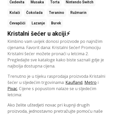
Cedevita
Musaka
Torta
Nintendo Switch
Kolači
Čokolada
Teranino
Ružmarin
Ćevapčići
Lazanje
Burek
Kristalni šećer u akciji⚡
Kimbino vam uvijek donosi proizvode po najnižim
cijenama. Favorit dana: Kristalni šećer! Promociju
Kristalni šećer možete pronaći u letcima 2.
Pregledajte sve kataloge kako biste saznali gdje je
najbolja dostupna cijena.
Trenutno je u tijeku rasprodaja proizvoda Kristalni
šećer u sljedećim trgovinama:
Kaufland
,
Metro
i
Pivac
. Cijene s popustom nalaze se u sljedećim
letcima:
Ako želite uštedjeti novac pri kupnji drugih
proizvoda, jednostavno pretražujte pomoću naše