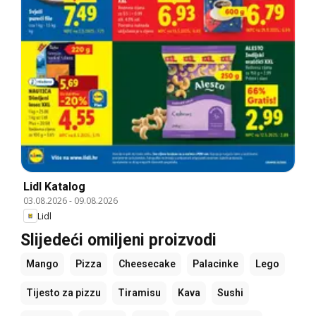
Lidl Katalog
03.08.2026
-
09.08.2026
Lidl
Slijedeći omiljeni proizvodi
Mango
Pizza
Cheesecake
Palacinke
Lego
Tijesto za pizzu
Tiramisu
Kava
Sushi