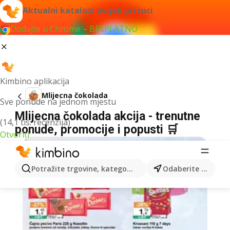
Aktualni katalozi uvijek pri ruci
Dodajte u Chrome – BESPLATNO
Kimbino aplikacija
Mlijecna čokolada
Sve ponude na jednom mjestu
Mlijecna čokolada akcija - trenutne
(14,1 tis. recenzija)
ponude, promocije i popusti 🛒
Otvoriti
Potražite trgovine, kategorije, proizvode...
Odaberite grad