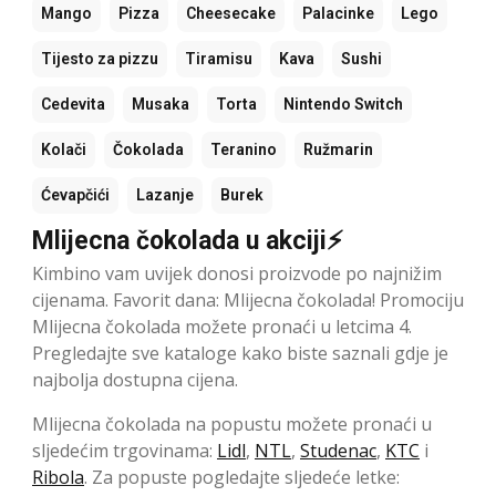
Mango
Pizza
Cheesecake
Palacinke
Lego
Tijesto za pizzu
Tiramisu
Kava
Sushi
Cedevita
Musaka
Torta
Nintendo Switch
Kolači
Čokolada
Teranino
Ružmarin
Ćevapčići
Lazanje
Burek
Mlijecna čokolada u akciji⚡
Kimbino vam uvijek donosi proizvode po najnižim
cijenama. Favorit dana: Mlijecna čokolada! Promociju
Mlijecna čokolada možete pronaći u letcima 4.
Pregledajte sve kataloge kako biste saznali gdje je
najbolja dostupna cijena.
Mlijecna čokolada na popustu možete pronaći u
sljedećim trgovinama:
Lidl
,
NTL
,
Studenac
,
KTC
i
Ribola
. Za popuste pogledajte sljedeće letke: