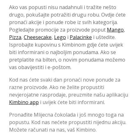
Ako vas popusti nisu nadahnuli i tražite nešto
drugo, pokušajte potražiti drugu robu. Ovdje ćete
pronaći akcije i ponude robe iz svih kategorija.
Pogledajte promocije za proizvode poput
Mango
,
Pizza
,
Cheesecake
,
Lego
i
Palacinke
i uštedite.
Isprobajte kupovinu s Kimbinom gdje ćete uvijek
biti informirani o najboljim ponudama. Ako se
pretplatite na bilten, o novim ponudama možemo
vas obavijestiti i e-poštom.
Kod nas ćete svaki dan pronaći nove ponude za
razne proizvode. Ako ne želite propustiti
nevjerojatne rasprodaje, preuzmite našu aplikaciju
Kimbino app
i uvijek ćete biti informirani.
Pronađite Mlijecna čokolada i još mnogo toga na
popustu. Kod nas nećete propustiti nijednu akciju.
Možete računati na nas, vaš Kimbino.