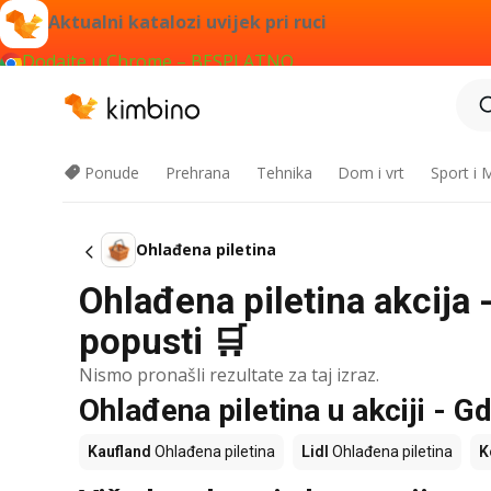
Aktualni katalozi uvijek pri ruci
Dodajte u Chrome – BESPLATNO
Ponude
Prehrana
Tehnika
Dom i vrt
Sport i
Ohlađena piletina
Ohlađena piletina akcija 
popusti 🛒
Nismo pronašli rezultate za taj izraz.
Ohlađena piletina u akciji - Gd
Kaufland
Ohlađena piletina
Lidl
Ohlađena piletina
K