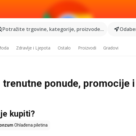
Potražite trgovine, kategorije, proizvode...
Odaber
 Moda
Zdravlje i Ljepota
Ostalo
Proizvodi
Gradovi
- trenutne ponude, promocije i
je kupiti?
onzum
Ohlađena piletina