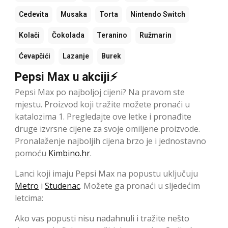
Cedevita
Musaka
Torta
Nintendo Switch
Kolači
Čokolada
Teranino
Ružmarin
Ćevapčići
Lazanje
Burek
Pepsi Max u akciji⚡
Pepsi Max po najboljoj cijeni? Na pravom ste
mjestu. Proizvod koji tražite možete pronaći u
katalozima 1. Pregledajte ove letke i pronađite
druge izvrsne cijene za svoje omiljene proizvode.
Pronalaženje najboljih cijena brzo je i jednostavno
pomoću
Kimbino.hr
.
Lanci koji imaju Pepsi Max na popustu uključuju
Metro
i
Studenac
. Možete ga pronaći u sljedećim
letcima:
Ako vas popusti nisu nadahnuli i tražite nešto