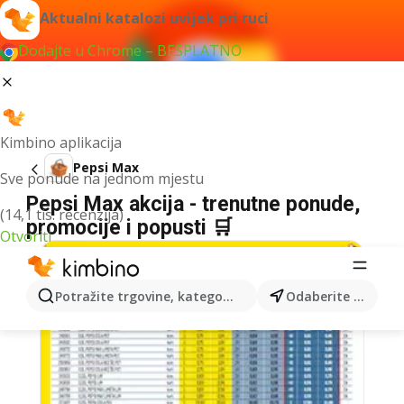
Aktualni katalozi uvijek pri ruci
Dodajte u Chrome – BESPLATNO
Kimbino aplikacija
Pepsi Max
Sve ponude na jednom mjestu
Pepsi Max akcija - trenutne ponude,
(14,1 tis. recenzija)
promocije i popusti 🛒
Otvoriti
Potražite trgovine, kategorije, proizvode...
Odaberite grad