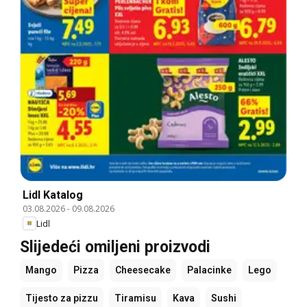
Lidl Katalog
03.08.2026
-
09.08.2026
Lidl
Slijedeći omiljeni proizvodi
Mango
Pizza
Cheesecake
Palacinke
Lego
Tijesto za pizzu
Tiramisu
Kava
Sushi