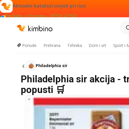
Aktualni katalozi uvijek pri ruci
Dodajte u Chrome – BESPLATNO
Ponude
Prehrana
Tehnika
Dom i vrt
Sport i
Philadelphia sir
Philadelphia sir akcija -
popusti 🛒