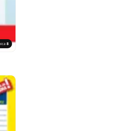
nica
8