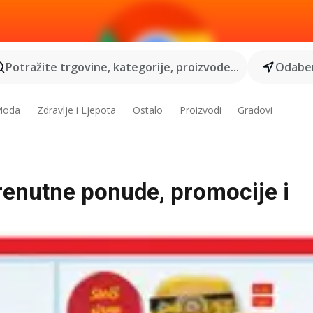
Potražite trgovine, kategorije, proizvode...
Odaber
 Moda
Zdravlje i Ljepota
Ostalo
Proizvodi
Gradovi
 trenutne ponude, promocije i