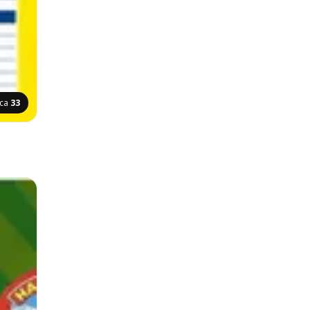
ica
33