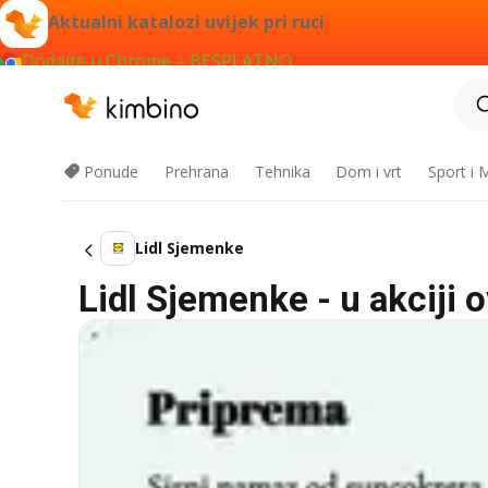
Aktualni katalozi uvijek pri ruci
Dodajte u Chrome – BESPLATNO
Ponude
Prehrana
Tehnika
Dom i vrt
Sport i
Lidl Sjemenke
Lidl Sjemenke - u akciji 