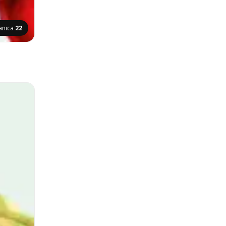
anica
22