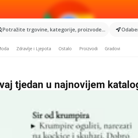
Potražite trgovine, kategorije, proizvode...
Odaber
 Moda
Zdravlje i Ljepota
Ostalo
Proizvodi
Gradovi
ovaj tjedan u najnovijem katal