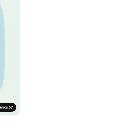
anica
57