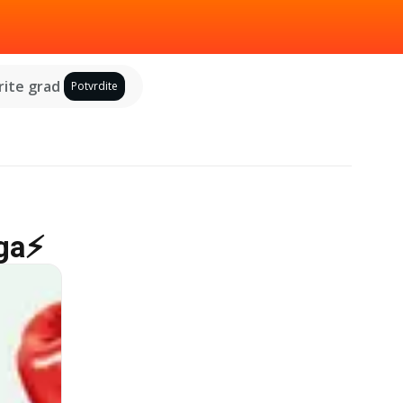
ite grad
Potvrdite
oga⚡