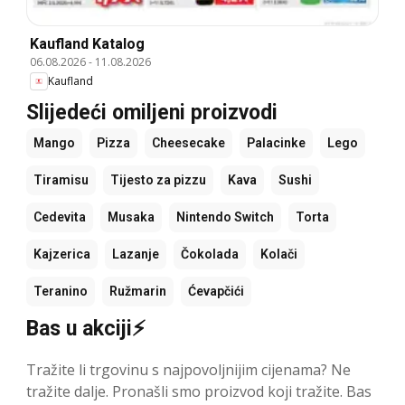
Kaufland Katalog
06.08.2026
-
11.08.2026
Kaufland
Slijedeći omiljeni proizvodi
Mango
Pizza
Cheesecake
Palacinke
Lego
Tiramisu
Tijesto za pizzu
Kava
Sushi
Cedevita
Musaka
Nintendo Switch
Torta
Kajzerica
Lazanje
Čokolada
Kolači
Teranino
Ružmarin
Ćevapčići
Bas u akciji⚡
Tražite li trgovinu s najpovoljnijim cijenama? Ne
tražite dalje. Pronašli smo proizvod koji tražite. Bas