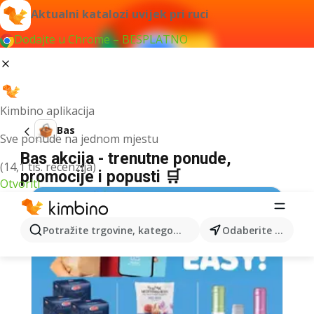
Aktualni katalozi uvijek pri ruci
Dodajte u Chrome – BESPLATNO
Kimbino aplikacija
Bas
Sve ponude na jednom mjestu
Bas akcija - trenutne ponude,
(14,1 tis. recenzija)
promocije i popusti 🛒
Otvoriti
Potražite trgovine, kategorije, proizvode...
Odaberite grad