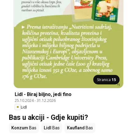
Stranica
15
Lidl - Biraj biljno, jedi fino
25.10.2024
-
31.12.2026
Lidl
Bas u akciji - Gdje kupiti?
Konzum
Bas
Lidl
Bas
Kaufland
Bas