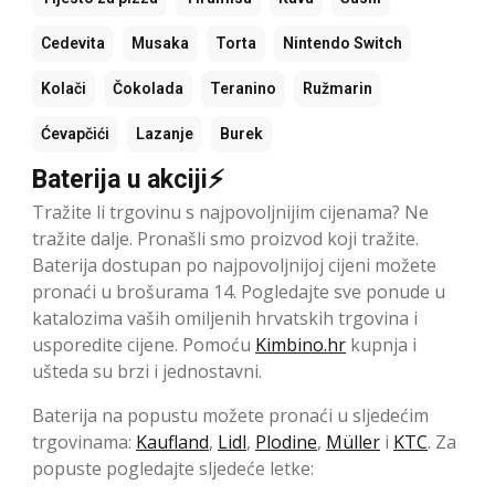
Cedevita
Musaka
Torta
Nintendo Switch
Kolači
Čokolada
Teranino
Ružmarin
Ćevapčići
Lazanje
Burek
Baterija u akciji⚡
Tražite li trgovinu s najpovoljnijim cijenama? Ne
tražite dalje. Pronašli smo proizvod koji tražite.
Baterija dostupan po najpovoljnijoj cijeni možete
pronaći u brošurama 14. Pogledajte sve ponude u
katalozima vaših omiljenih hrvatskih trgovina i
usporedite cijene. Pomoću
Kimbino.hr
kupnja i
ušteda su brzi i jednostavni.
Baterija na popustu možete pronaći u sljedećim
trgovinama:
Kaufland
,
Lidl
,
Plodine
,
Müller
i
KTC
. Za
popuste pogledajte sljedeće letke: