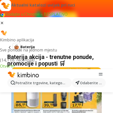
Aktualni katalozi uvijek pri ruci
Dodajte u Chrome – BESPLATNO
Kimbino aplikacija
Baterija
Sve ponude na jednom mjestu
Baterija akcija - trenutne ponude,
(14,1 tis. recenzija)
promocije i popusti 🛒
Otvoriti
Potražite trgovine, kategorije, proizvode...
Odaberite grad