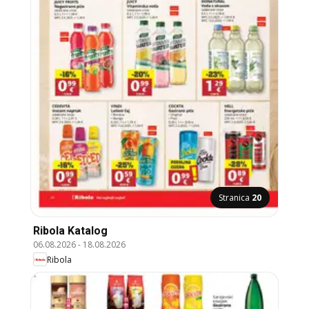
Stranica
20
Ribola Katalog
06.08.2026
-
18.08.2026
Ribola