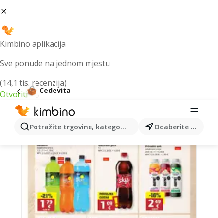
Kimbino aplikacija
Sve ponude na jednom mjestu
(14,1 tis. recenzija)
Cedevita
Otvoriti
Cedevita akcija - trenutne ponude,
promocije i popusti 🛒
Potražite trgovine, kategorije, proizvode...
Odaberite grad