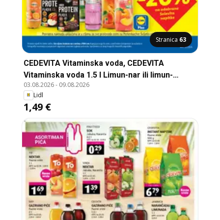
Stranica
63
CEDEVITA Vitaminska voda, CEDEVITA
Vitaminska voda 1.5 l Limun-nar ili limun-
03.08.2026
-
09.08.2026
ananas
Lidl
1,49 €