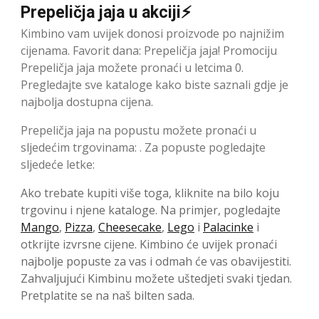
Prepeličja jaja u akciji⚡
Kimbino vam uvijek donosi proizvode po najnižim
cijenama. Favorit dana: Prepeličja jaja! Promociju
Prepeličja jaja možete pronaći u letcima 0.
Pregledajte sve kataloge kako biste saznali gdje je
najbolja dostupna cijena.
Prepeličja jaja na popustu možete pronaći u
sljedećim trgovinama: . Za popuste pogledajte
sljedeće letke:
Ako trebate kupiti više toga, kliknite na bilo koju
trgovinu i njene kataloge. Na primjer, pogledajte
Mango
,
Pizza
,
Cheesecake
,
Lego
i
Palacinke
i
otkrijte izvrsne cijene. Kimbino će uvijek pronaći
najbolje popuste za vas i odmah će vas obavijestiti.
Zahvaljujući Kimbinu možete uštedjeti svaki tjedan.
Pretplatite se na naš bilten sada.