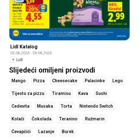
Lidl Katalog
03.08.2026
-
09.08.2026
Lidl
Slijedeći omiljeni proizvodi
Mango
Pizza
Cheesecake
Palacinke
Lego
Tijesto za pizzu
Tiramisu
Kava
Sushi
Cedevita
Musaka
Torta
Nintendo Switch
Kolači
Čokolada
Teranino
Ružmarin
Ćevapčići
Lazanje
Burek