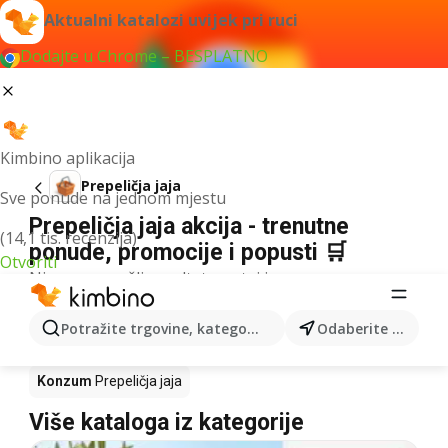
Aktualni katalozi uvijek pri ruci
Dodajte u Chrome – BESPLATNO
Kimbino aplikacija
Prepeličja jaja
Sve ponude na jednom mjestu
Prepeličja jaja akcija - trenutne
(14,1 tis. recenzija)
ponude, promocije i popusti 🛒
Otvoriti
Nismo pronašli rezultate za taj izraz.
Prepeličja jaja u akciji - Gdje kupiti?
Potražite trgovine, kategorije, proizvode...
Odaberite grad
Kaufland
Prepeličja jaja
Lidl
Prepeličja jaja
Konzum
Prepeličja jaja
Više kataloga iz kategorije